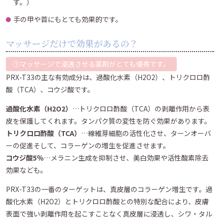
す。）
手の甲や首にもとても効果的です。
マッサージだけで効果があるの？
①マッサージで浸透させる薬剤がとても優秀です。
PRX-T33の主な有効成分は、過酸化水素（H2O2）、トリクロロ酢
酸（TCA）、コウジ酸です。
過酸化水素（H2O2）
…トリクロロ酢酸（TCA）の剥離作用から表
皮を保護してくれます。タンパク質の変性を防ぐ効果があります。
トリクロロ酢酸（TCA）
…線維芽細胞の活性化させ、ターンオーバ
ーの促進そして、コラーゲンの増生を促進させます。
コウジ酸5％
…メラニン生成を抑制させ、美白効果や活性酸素除去
効果なども。
PRX-T33の一番のターゲットは、真皮層のコラーゲン増生です。過
酸化水素（H2O2）とトリクロロ酢酸との特別な配合により、皮膚
表面で強い剥離作用を起こすことなく真皮層に浸透し、シワ・タル