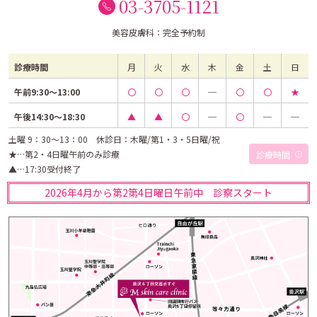
03-3705-1121
美容皮膚科：完全予約制
診療時間
月
火
水
木
金
土
日
午前9:30～13:00
〇
〇
〇
─
〇
〇
★
午後14:30～18:30
▲
▲
〇
─
〇
─
─
土曜 9：30～13：00 休診日：木曜/第1・3・5日曜/祝
★…第2・4日曜午前のみ診療
診療時間
▲…17:30受付終了
2026年4月から第2第4日曜日午前中 診察スタート