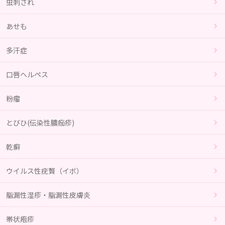
虫刺され
あせも
多汗症
口唇ヘルペス
粉瘤
とびひ(伝染性膿痂疹)
乾癬
ウイルス性疣贅（イボ）
脂漏性湿疹・脂漏性皮膚炎
帯状疱疹