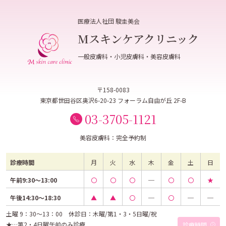
医療法人社団 駿圭美会
Mスキンケアクリニック
一般皮膚科・小児皮膚科・美容皮膚科
〒158-0083
東京都世田谷区奥沢6-20-23 フォーラム自由が丘 2F-B
03-3705-1121
美容皮膚科：完全予約制
診療時間
月
火
水
木
金
土
日
午前9:30～13:00
〇
〇
〇
─
〇
〇
★
午後14:30～18:30
▲
▲
〇
─
〇
─
─
土曜 9：30～13：00 休診日：木曜/第1・3・5日曜/祝
★…第2・4日曜午前のみ診療
診療時間