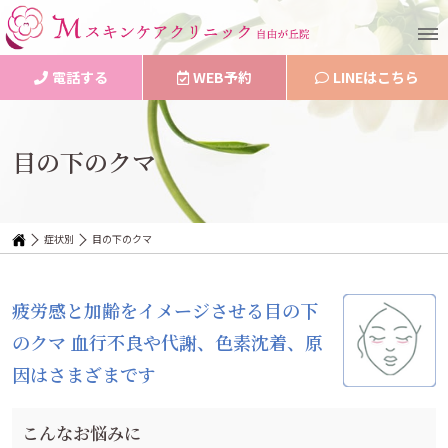
電話する
WEB予約
LINEはこちら
目の下のクマ
症状別
目の下のクマ
疲労感と加齢をイメージさせる目の下
のクマ
血行不良や代謝、色素沈着、原
因はさまざまです
こんなお悩みに