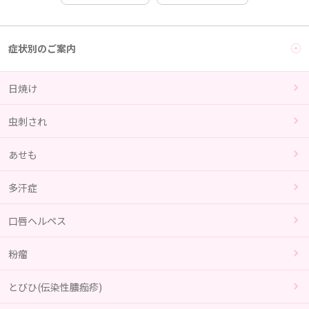
症状別のご案内
日焼け
虫刺され
あせも
多汗症
口唇ヘルペス
粉瘤
とびひ(伝染性膿痂疹)