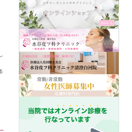
。
し
る