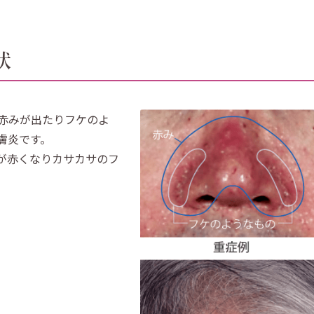
状
赤みが出たりフケのよ
膚炎です。
が赤くなりカサカサのフ