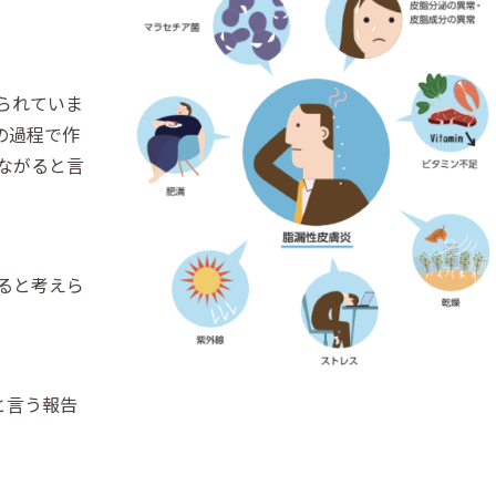
。
られていま
の過程で作
ながると言
ると考えら
と言う報告