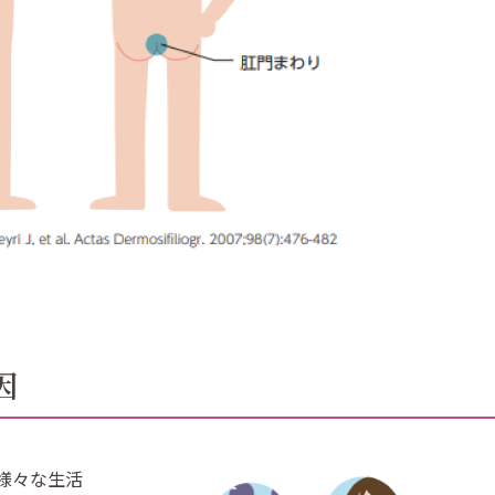
因
様々な生活