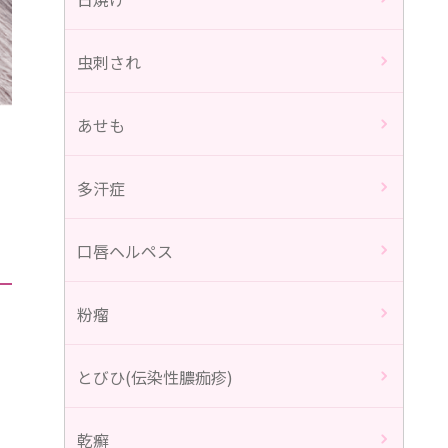
虫刺され
あせも
多汗症
口唇ヘルペス
粉瘤
とびひ(伝染性膿痂疹)
乾癬