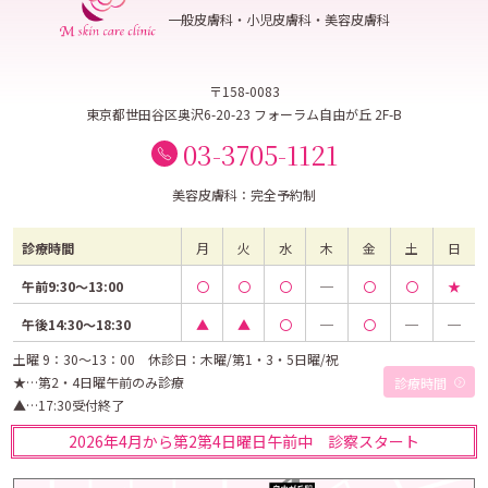
一般皮膚科・小児皮膚科・美容皮膚科
〒158-0083
東京都世田谷区奥沢6-20-23 フォーラム自由が丘 2F-B
03-3705-1121
美容皮膚科：完全予約制
診療時間
月
火
水
木
金
土
日
午前9:30～13:00
〇
〇
〇
─
〇
〇
★
午後14:30～18:30
▲
▲
〇
─
〇
─
─
土曜 9：30～13：00 休診日：木曜/第1・3・5日曜/祝
★…第2・4日曜午前のみ診療
診療時間
▲…17:30受付終了
2026年4月から第2第4日曜日午前中 診察スタート